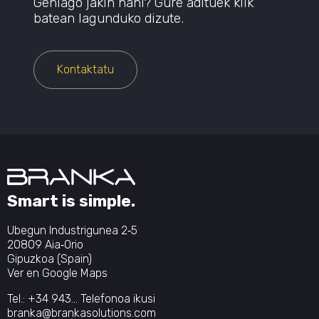
Gehiago jakin nahi? Gure adituek klik
batean lagunduko dizute.
Kontaktatu
Smart is simple.
Ubegun Industrigunea 2‐5
20809 Aia‐Orio
Gipuzkoa (Spain)
Ver en Google Maps
Tel.:
+34 943...
Telefonoa ikusi
branka@brankasolutions.com