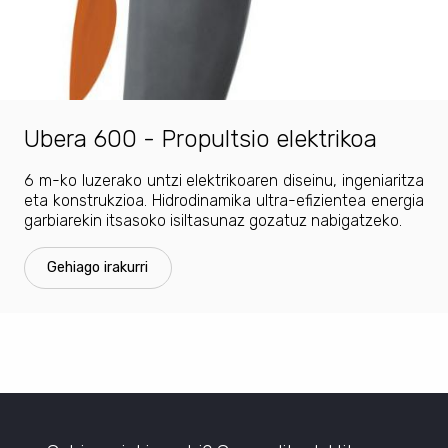
Ubera 600 - Propultsio elektrikoa
6 m-ko luzerako untzi elektrikoaren diseinu, ingeniaritza
eta konstrukzioa. Hidrodinamika ultra-efizientea energia
garbiarekin itsasoko isiltasunaz gozatuz nabigatzeko.
Gehiago irakurri