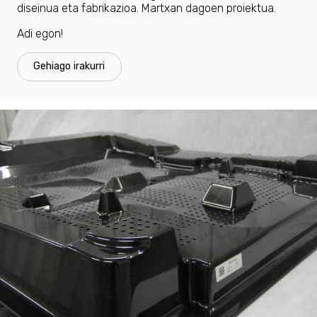
diseinua eta fabrikazioa. Martxan dagoen proiektua.
Adi egon!
Gehiago irakurri