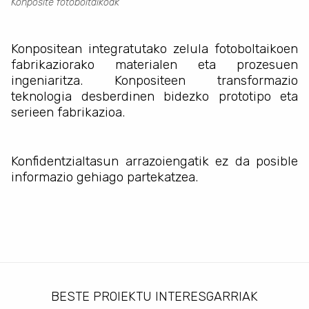
Konposite fotoboltaikoak
Konpositean integratutako zelula fotoboltaikoen
fabrikaziorako materialen eta prozesuen
ingeniaritza. Konpositeen transformazio
teknologia desberdinen bidezko prototipo eta
serieen fabrikazioa.
Konfidentzialtasun arrazoiengatik ez da posible
informazio gehiago partekatzea.
BESTE PROIEKTU INTERESGARRIAK