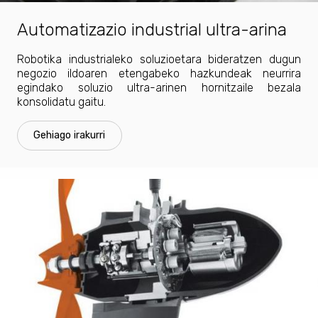
Automatizazio industrial ultra-arina
Robotika industrialeko soluzioetara bideratzen dugun
negozio ildoaren etengabeko hazkundeak neurrira
egindako soluzio ultra-arinen hornitzaile bezala
konsolidatu gaitu.
Gehiago irakurri