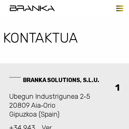
Skip to main content
KONTAKTUA
BRANKA SOLUTIONS, S.L.U.
Ubegun Industrigunea 2‐5
20809 Aia‐Orio
Gipuzkoa (Spain)
+34 943...
Ver