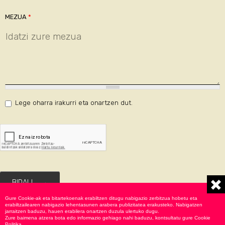
MEZUA
*
Lege oharra
irakurri eta onartzen dut.
ACEPTO
*
BIDALI
Gure Cookie-ak eta bitartekoenak erabiltzen ditugu nabigazio zerbitzua hobetu eta
erabiltzailearen nabigazio lehentasunen arabera publizitatea erakusteko. Nabigatzen
jarraitzen baduzu, hauen erabilera onartzen duzula ulertuko dugu.
Zure baimena atzera bota edo informazio gehiago nahi baduzu, kontsultatu gure
Cookie
Politika
.