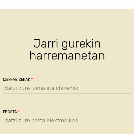
Jarri gurekin
harremanetan
IZEN-ABIZENAK
*
EPOSTA
*