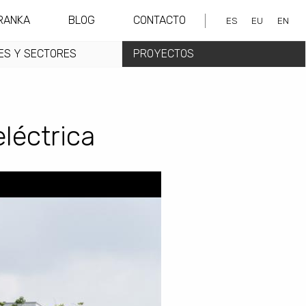
RANKA
BLOG
CONTACTO
ES
EU
EN
ES Y SECTORES
PROYECTOS
léctrica