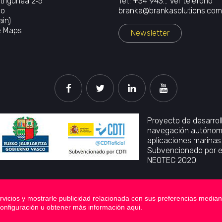
trigunea 2‐5
Tel.:
+34 943...
Ver teléfono
io
branka@brankasolutions.com
in)
e Maps
Newsletter
Proyecto de desarrol
navegación autónoma
aplicaciones marinas
Subvencionado por el
NEOTEC 2020
rvicios y mostrarle publicidad relacionada con sus preferencias mediant
onfiguración u obtener más información
aqui
.