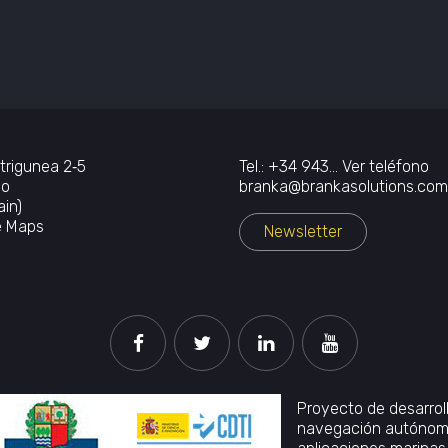
trigunea 2‐5
Tel.:
+34 943...
Ver teléfono
io
branka@brankasolutions.com
in)
e Maps
Newsletter
Proyecto de desarrol
navegación autónoma