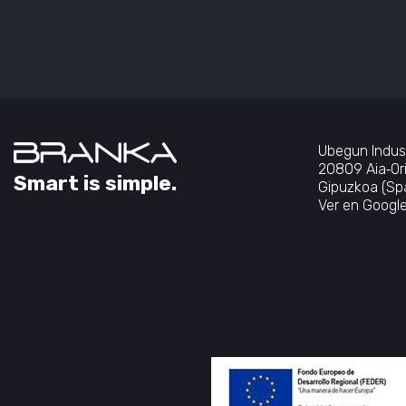
Ubegun Indus
20809 Aia‐Or
Smart is simple.
Gipuzkoa (Spa
Ver en Googl